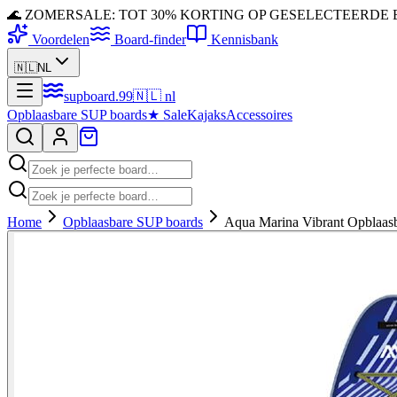
🌊 ZOMERSALE: TOT 30% KORTING OP GESELECTEERDE
Voordelen
Board-finder
Kennisbank
🇳🇱
NL
supboard
.
99
🇳🇱
nl
Opblaasbare SUP boards
★
Sale
Kajaks
Accessoires
Home
Opblaasbare SUP boards
Aqua Marina Vibrant Opblaas