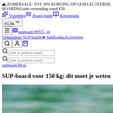
🌊 ZOMERSALE: TOT 30% KORTING OP GESELECTEERDE
BOARDS
|
Gratis verzending vanaf €50
Voordelen
Board-finder
Kennisbank
🇳🇱
NL
supboard
.
99
🇳🇱
nl
Opblaasbare SUP boards
★
Sale
Kajaks
Accessoires
supboard-99.nl
SUP-board voor 150 kg: dit moet je weten