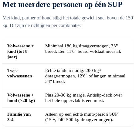
Met meerdere personen op één SUP
Met kind, partner of hond stijgt het totale gewicht snel boven de 150
kg. Dit zijn de richtlijnen per combinatie:
Volwassene +
Minimaal 180 kg draagvermogen, 33"
kind (tot 8
breed. Een 11'6" board volstaat meestal.
jaar)
Twee
Echte tandem nodig: 200 kg+
volwassenen
draagvermogen, 12'6" of langer, minimaal
34" breed.
Volwassene +
Plus 20-30 kg marge. Antislip-deck over
hond (>20 kg)
het hele oppervlak is een must.
Familie van
Alleen op een echte multi-person SUP
3-4
(15'+, 240-500 kg draagvermogen).