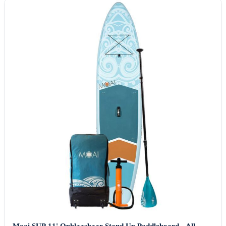
Moai SUP 11' Opblaasbaar Stand Up Paddleboard - All-