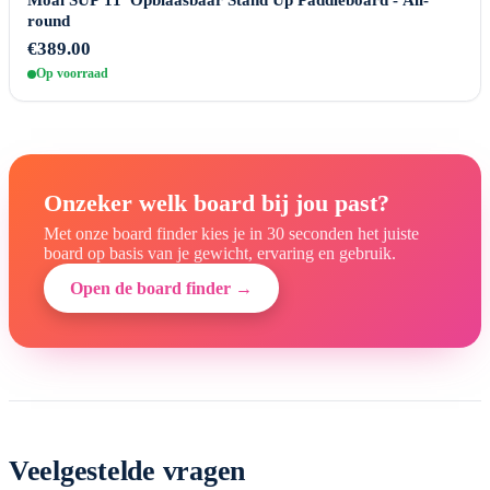
round
€389.00
Op voorraad
Onzeker welk board bij jou past?
Met onze board finder kies je in 30 seconden het juiste
board op basis van je gewicht, ervaring en gebruik.
Open de board finder →
Veelgestelde vragen