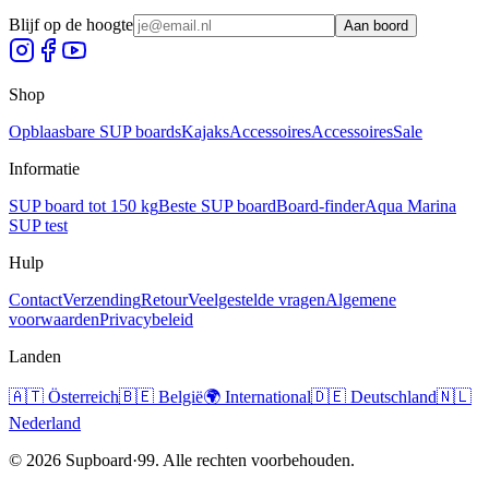
Blijf op de hoogte
Aan boord
Shop
Opblaasbare SUP boards
Kajaks
Accessoires
Accessoires
Sale
Informatie
SUP board tot 150 kg
Beste SUP board
Board-finder
Aqua Marina
SUP test
Hulp
Contact
Verzending
Retour
Veelgestelde vragen
Algemene
voorwaarden
Privacybeleid
Landen
🇦🇹
Österreich
🇧🇪
België
🌍
International
🇩🇪
Deutschland
🇳🇱
Nederland
©
2026
Supboard·99.
Alle rechten voorbehouden.