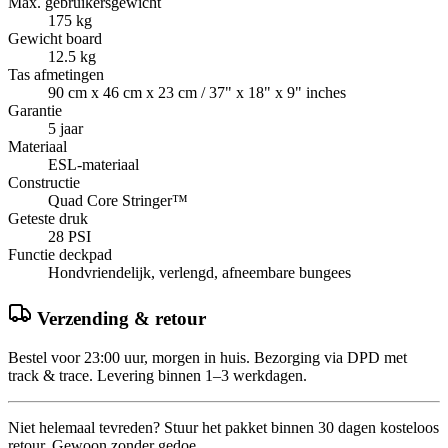
Max. gebruikersgewicht
175 kg
Gewicht board
12.5 kg
Tas afmetingen
90 cm x 46 cm x 23 cm / 37" x 18" x 9" inches
Garantie
5 jaar
Materiaal
ESL-materiaal
Constructie
Quad Core Stringer™
Geteste druk
28 PSI
Functie deckpad
Hondvriendelijk, verlengd, afneembare bungees
Verzending & retour
Bestel voor 23:00 uur, morgen in huis. Bezorging via DPD met
track & trace. Levering binnen 1–3 werkdagen.
Niet helemaal tevreden? Stuur het pakket binnen 30 dagen kosteloos
retour. Gewoon zonder gedoe.