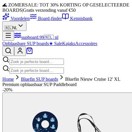
🌊 ZOMERSALE: TOT 30% KORTING OP GESELECTEERDE
BOARDS
|
Gratis verzending vanaf €50
Voordelen
Board-finder
Kennisbank
🇳🇱
NL
supboard
.
99
🇳🇱
nl
Opblaasbare SUP boards
★
Sale
Kajaks
Accessoires
Home
Bluefin SUP boards
Bluefin Nieuw Cruise 12' XL
Premium opblaasbaar SUP Paddleboard
-
20
%