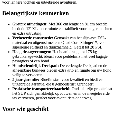
voor langere tochten en uitgebreide avonturen.
Belangrijkste kenmerken
Grotere afmetingen:
Met 366 cm lengte en 81 cm breedte
biedt de 12' XL meer ruimte en stabiliteit voor langere tochten
en extra uitrusting.
Verbeterde constructie:
Gemaakt van het slijtvaste ESL-
materiaal en uitgerust met een Quad Core Stringer™, voor
superieure stijfheid en duurzaamheid. Getest tot 28 PSI.
Hoog draagvermogen:
Het board draagt tot 175 kg
gebruikersgewicht, ideaal voor peddelaars met veel bagage,
passagiers of een hond.
Hondvriendelijk Deckpad:
De verlengde Deckpad en de
afneembare bungees bieden extra grip en ruimte om uw hond
veilig te vervoeren.
5 jaar garantie:
Bluefin staat voor kwaliteit en biedt een
uitgebreide garantie, die u gemoedsrust garandeert.
Praktische transporteerbaarheid:
Ondanks zijn grootte laat
het SUP zich gemakkelijk opvouwen en in de meegeleverde
tas vervoeren, perfect voor avonturiers onderweg.
Voor wie geschikt