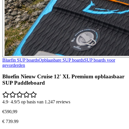
Bluefin SUP boards
Opblaasbare SUP boards
SUP boards voor
gevorderden
Bluefin Nieuw Cruise 12' XL Premium opblaasbaar
SUP Paddleboard
4.9
·
4.9/5 op basis van 1.247 reviews
€
590
,
99
€
739.99