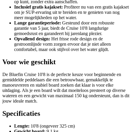
op kunt, zonder extra aanschaffen.
Inclusief gratis kajakset:
Profiteer nu van een gratis kajakset
om je SUP-ervaring uit te breiden en te genieten van nog
meer mogelijkheden op het water.
Lange garantieperiode:
Gesteund door een robuuste
garantie van 5 jaar, biedt de Cruise 10'8 langdurige
gemoedsrust en garandeert hij jarenlang plezier.
Opvallend design:
Het frisse rode design en de
gestroomlijnde vorm zorgen ervoor dat je niet alleen
comfortabel, maar ook stijlvol over het water glijdt.
Voor wie geschikt
De Bluefin Cruise 10'8 is de perfecte keuze voor beginnende en
gemiddelde peddelaars die een betrouwbaar, gemakkelijk te
manoeuvreren en stabiel board zoeken dat klaar is voor elke
uitdaging. Als je een board wilt dat moeiteloos presteert op diverse
wateren en een gewicht van maximaal 150 kg ondersteunt, dan is dit
jouw ideale match.
Specificaties
Lengte:
10'8 (ongeveer 325 cm)
Gewicht board:
9,1 kg