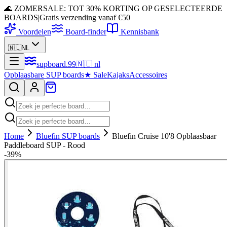
🌊 ZOMERSALE: TOT 30% KORTING OP GESELECTEERDE
BOARDS
|
Gratis verzending vanaf €50
Voordelen
Board-finder
Kennisbank
🇳🇱
NL
supboard
.
99
🇳🇱
nl
Opblaasbare SUP boards
★
Sale
Kajaks
Accessoires
Home
Bluefin SUP boards
Bluefin Cruise 10'8 Opblaasbaar
Paddleboard SUP - Rood
-
39
%