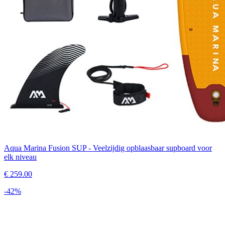
Aqua Marina Fusion SUP - Veelzijdig opblaasbaar supboard voor
elk niveau
€
259.00
-
42
%