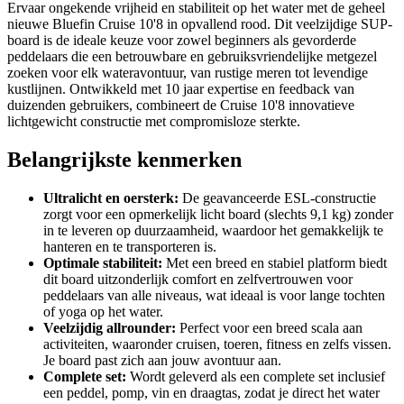
Ervaar ongekende vrijheid en stabiliteit op het water met de geheel
nieuwe Bluefin Cruise 10'8 in opvallend rood. Dit veelzijdige SUP-
board is de ideale keuze voor zowel beginners als gevorderde
peddelaars die een betrouwbare en gebruiksvriendelijke metgezel
zoeken voor elk wateravontuur, van rustige meren tot levendige
kustlijnen. Ontwikkeld met 10 jaar expertise en feedback van
duizenden gebruikers, combineert de Cruise 10'8 innovatieve
lichtgewicht constructie met compromisloze sterkte.
Belangrijkste kenmerken
Ultralicht en oersterk:
De geavanceerde ESL-constructie
zorgt voor een opmerkelijk licht board (slechts 9,1 kg) zonder
in te leveren op duurzaamheid, waardoor het gemakkelijk te
hanteren en te transporteren is.
Optimale stabiliteit:
Met een breed en stabiel platform biedt
dit board uitzonderlijk comfort en zelfvertrouwen voor
peddelaars van alle niveaus, wat ideaal is voor lange tochten
of yoga op het water.
Veelzijdig allrounder:
Perfect voor een breed scala aan
activiteiten, waaronder cruisen, toeren, fitness en zelfs vissen.
Je board past zich aan jouw avontuur aan.
Complete set:
Wordt geleverd als een complete set inclusief
een peddel, pomp, vin en draagtas, zodat je direct het water