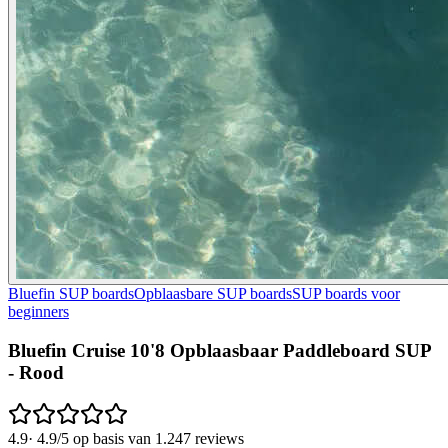
Bluefin SUP boards
Opblaasbare SUP boards
SUP boards voor
beginners
Bluefin Cruise 10'8 Opblaasbaar Paddleboard SUP
- Rood
4.9
·
4.9/5 op basis van 1.247 reviews