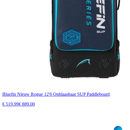
Bluefin Nieuw Rogue 12'6 Opblaasbaar SUP Paddleboard
€
519.99
€
889.00