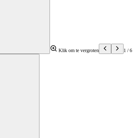
Klik om te vergroten
1
/
6