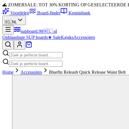
🌊 ZOMERSALE: TOT 30% KORTING OP GESELECTEERDE
Voordelen
Board-finder
Kennisbank
🇳🇱
NL
supboard
.
99
🇳🇱
nl
Opblaasbare SUP boards
★
Sale
Kajaks
Accessoires
Home
Accessoires
Bluefin Releash Quick Release Waist Belt