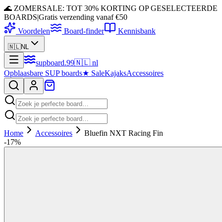
🌊 ZOMERSALE: TOT 30% KORTING OP GESELECTEERDE
BOARDS
|
Gratis verzending vanaf €50
Voordelen
Board-finder
Kennisbank
🇳🇱
NL
supboard
.
99
🇳🇱
nl
Opblaasbare SUP boards
★
Sale
Kajaks
Accessoires
Home
Accessoires
Bluefin NXT Racing Fin
-
17
%