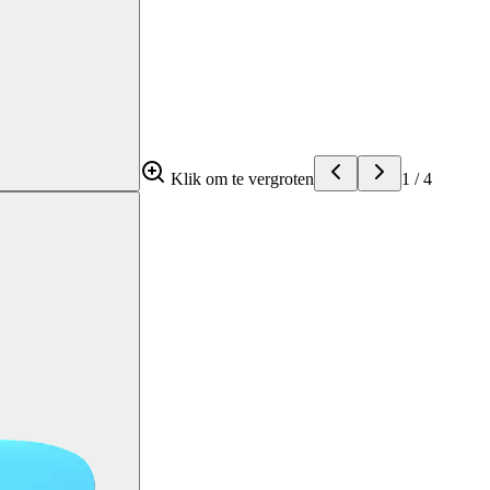
Klik om te vergroten
1
/
4