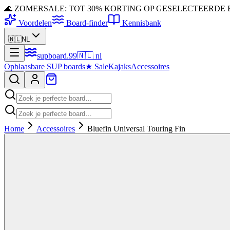
🌊 ZOMERSALE: TOT 30% KORTING OP GESELECTEERDE
Voordelen
Board-finder
Kennisbank
🇳🇱
NL
supboard
.
99
🇳🇱
nl
Opblaasbare SUP boards
★
Sale
Kajaks
Accessoires
Home
Accessoires
Bluefin Universal Touring Fin