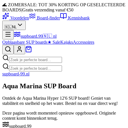
🌊 ZOMERSALE: TOT 30% KORTING OP GESELECTEERDE
BOARDS
|
Gratis verzending vanaf €50
Voordelen
Board-finder
Kennisbank
🇳🇱
NL
supboard
.
99
🇳🇱
nl
Opblaasbare SUP boards
★
Sale
Kajaks
Accessoires
supboard-99
.nl
Aqua Marina SUP Board
Ontdek de Aqua Marina Hyper 12'6 SUP board! Geniet van
stabiliteit en snelheid op het water. Bestel nu en vaar direct weg!
Deze pagina wordt momenteel opnieuw opgebouwd. Originele
content komt binnenkort terug.
supboard
.
99