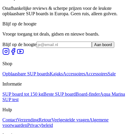
Onafhankelijke reviews & scherpe prijzen voor de leukste
opblaasbare SUP boards in Europa. Geen ruis, alleen golven.
Blijf op de hoogte
Vroege toegang tot deals, gidsen en nieuwe boards.
Blijf op de hoogte
Aan boord
Shop
Opblaasbare SUP boards
Kajaks
Accessoires
Accessoires
Sale
Informatie
SUP board tot 150 kg
Beste SUP board
Board-finder
Aqua Marina
SUP test
Hulp
Contact
Verzending
Retour
Veelgestelde vragen
Algemene
voorwaarden
Privacybeleid