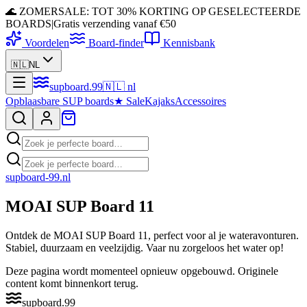
🌊 ZOMERSALE: TOT 30% KORTING OP GESELECTEERDE
BOARDS
|
Gratis verzending vanaf €50
Voordelen
Board-finder
Kennisbank
🇳🇱
NL
supboard
.
99
🇳🇱
nl
Opblaasbare SUP boards
★
Sale
Kajaks
Accessoires
supboard-99
.nl
MOAI SUP Board 11
Ontdek de MOAI SUP Board 11, perfect voor al je wateravonturen.
Stabiel, duurzaam en veelzijdig. Vaar nu zorgeloos het water op!
Deze pagina wordt momenteel opnieuw opgebouwd. Originele
content komt binnenkort terug.
supboard
.
99