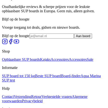
Onafhankelijke reviews & scherpe prijzen voor de leukste
opblaasbare SUP boards in Europa. Geen ruis, alleen golven.
Blijf op de hoogte
Vroege toegang tot deals, gidsen en nieuwe boards.
Blijf op de hoogte
Aan boord
Shop
Opblaasbare SUP boards
Kajaks
Accessoires
Accessoires
Sale
Informatie
SUP board tot 150 kg
Beste SUP board
Board-finder
Aqua Marina
SUP test
Hulp
Contact
Verzending
Retour
Veelgestelde vragen
Algemene
voorwaarden
Privacybeleid