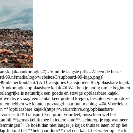
 het landschap en je niet compleet in het zweet werken. [Racing](https://web.archive.org/sup-boards/racing) Ik wil snelheid en avontuur met mijn kajak beleven. Wist je dat bijna alle opblaasbare kajaks inclusief peddel worden geleverd? ### Samen of alleen kajakken? Wil jij graag het water op gaan en wilde avonturen beleven in woeste wateren? Of lekker ontspannen en rustig door een meer of rivier peddelen? Ben je iemand die liever in zijn eentje rondvaart en de rust opzoekt, of ga je liever gezellig met zijn tweeën samen de actie opzoeken? Voor alle mogelijkheden en combinaties is er wel een geschikte kajak. Omdat de keuzemogelijkheden qua opblaasbare kajaks iets geringer zijn dan de opties die je hebt bij de opblaasbare SUP boards hoef je in ieder geval uit minder opties te kiezen. Desalniettemin is het toch lastig om exact te weten wat de juiste kajak voor jou is, zeker als je een beginner bent. ## Een-persoons kajaks Hou je ervan om zelf erop uit te gaan zonder door iemand anders gestoord te worden? Helemaal in je eentje genieten van de natuur en de beweging van het water? Dan is een een-persoons opblaasbare kajak absoluut iets voor jou. Deze kajaks zijn uiteraard iets kleiner dan de twee-persoons kajaks en dus ook sneller opgeblazen. Afhankelijk van het type opblaasbare kano dat je kiest weegt deze weinig of iets meer. De zwaarste een-persoons kajak weegt 16,5 kg, gelukkig krijg je altijd een handige draagtas bij aanschaf van een opblaasbare kajak! ## Twee-persoons kajaks Vind je het als koppel of vrienden vooral leuk om samen het water op te gaan en avonturen te beleven? Rustig kunnen praten in een prachtige natuurlijke omgeving zonder dat je gestoord wordt tijdens je gesprek? Met een twee-persoons kajak kunnen jullie er samen op uit gaan om nieuwe gebieden te ontdekken, te ontspannen maar tegelijkertijd ook nog eens sportief bezig te zijn. ### Opblaasbare kajak onderhoud Welk kajak je ook kiest, het is niet alleen belangrijk om de juiste opblaasbare kajak te kiezen die het beste bij jou past. Je wil natuurlijk ook dat de kajak lang in goede vorm blijft en het maximale uit je investering halen. Daarom is het **onderhoud** van een kajak ook zeer belangrijk. We hebben al eens een artikel geschreven over het onderhoud van een SUP board, maar voor een kajak geldt hetzelfde. Lees dus vooral dit artikel even als je een kajak gekocht hebt: [Lees ook eens ons blog artikel over het onderhoud van je Kajak of SUP board](https://web.archive.org/blog/sup-board-behandelen/) ### Veiligheid Het allerbelangrijkste dat je altijd boven alles moet stellen bij het kajakken is de **veiligheid van jou en je eventuele kajak-partner**. Zeker als je kinderen meeneemt moet je daar extra goed op letten en alle **veiligheidsregels in acht nemen.** Draag daarom altijd een **zwemvest** als je gaat kajakken, zodat je niet voor onverwachte verrassingen komt te staan. Een **[Restube](https://web.archive.org/restube-classic)** voor je kajak is ook een must-have om ervoor te zorgen dat je in elke situatie boven water kunt komen. Bij het kajakken in warm weer moet je natuurlijk niet je zonn