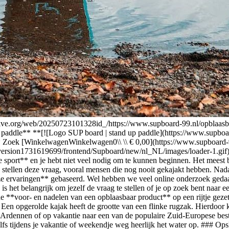
je bij iedere kajak een **reparatiekitje**, zodat je snel weer in het water ligt! [Bekijk hier al onze Opblaasbare kajaks](https://web.archive.org/opblaasbare-kajaks) ## Goedkoper Tot slot, ook niet onbelangrijk, de **aankoopprijs**. Een opblaasbaar product is een **stuk voordeliger in aanschaf** dan een ‘harde’ kajak. De productiekosten liggen vele malen lager en ook de transportkosten ervan. Dit scheelt beduidend in de kosten en dat merk je! Voor ongeveer €200 heb je al een degelijk opblaasbaar product. Zie dat maar eens voor elkaar te krijgen met een harde kajak. ## Nadelen van een opblaasbare kajak Er kleven ook een aantal nadelen aan een opblaasbaar product. Ook deze lichten we hier even toe, zodat je een goede afweging kunt maken welk product het beste bij je past. ### Snelheid Wanneer je met een opblaasbare kajak het water trotseert, zul je gaan ervaren dat je **minder vaart** kunt maken dan met ‘hard’ product. Door het snelle ontwerp van een harde kajak kun je sneller manoeuvreren, snellere bochtjes maken en ook meer gebruik maken van de stroming. Vooral gevorderde gebruikers zullen dit merken. ### Grootte Wil jij net dat nauwe stukje rivier pakken of in die supersmalle grot peddelen? Dan zal dat eenvoudiger zijn met een harde kajak. Een opblaasbare kajak is een **stukje groter** dan een harde kajak en dit zul je merken bij vooral de nauwe stukken. ### Oppompen Het voordeel van het gemakkelijk meenemen achterin de auto, heeft ook zijn keerzijde. Als je op de plek van bestemming aankomt, zal je namelijk **eerst even moeten pompen**. Het duurt ongeveer **8 – 10 minuten** voordat een kajak opgepompt is en je het water in kan. Het voordeel daarvan is wel dat je de warming-up al gedaan hebt! ### Typen kajaks Waar moet je op letten als je gaat beginnen met kajaks is ten eerste **wat** je met je opblaasbare kajak wil gaan doen. Wil je lekker **ontspannen** op je kajak, **wildere wateren opzoeken** en de golven trotseren of zelfs **vissen** op je kajak? Dit bepaalt voor een groot gedeelte al in welk type kajaks je jouw nieuwe kajak moet gaan zoeken. Bij Supboard-99 maken we onderscheid tussen de volgende kajaks: Wist je dat je opblaasbare kajak binnen 8 á 10 minuten is opgeblazen? ### Ontspanning Dit zijn de kajaks voor mensen die het heerlijk vinden om met lekker weer een stukje te gaan peddelen. Zij hebben geen behoefte aan het beste model maar willen er zo nu en dan eens lekker uit. **De kajak is geschikt voor alle leeftijden en is gemakkelijk om mee rond te peddelen.** ### Touren Deze kajaks zijn net wat comfortabeler en geschikt voor mensen die een stuk willen touren met een kajak. Deze kajaks liggen heerlijk in het water en zorgen voor voldoende stabiliteit. ### Racing Deze kajaks zijn voor de **echte sportieveling**, die het meest uit zijn dagje peddelen wil halen. De kajak moet van **super kwaliteit** zijn omdat je een combinatie van prestatie, snelheid en wendbaarheid verwacht van het product. Je koopt dit product als je **fan bent van de sport** en dit regelmatig doet. Toch wil je profiteren van de voordelen van een opblaasbaar product in plaats van een harde kajak. ## Onze favoriete opblaasbare kajaks [Ontspanning](https://web.archive.org/sup-boards/ontspannen) Ik wil tot rust komen op het water [Touren](https://web.archive.org/sup-boards/touren) Touring kajaks zijn vooral geschikt voor langere tochten op iets rustigere wateren. Hierbij wil je vooral genieten van