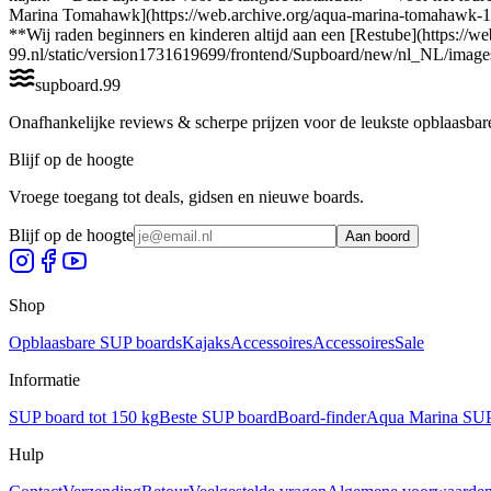
Marina Tomahawk](https://web.archive.org/aqua-marina-tomahawk-1-per
**Wij raden beginners en kinderen altijd aan een [Restube](https://we
99.nl/static/version1731619699/frontend/Supboard/new/nl_NL/images
supboard
.
99
Onafhankelijke reviews & scherpe prijzen voor de leukste opblaasbar
Blijf op de hoogte
Vroege toegang tot deals, gidsen en nieuwe boards.
Blijf op de hoogte
Aan boord
Shop
Opblaasbare SUP boards
Kajaks
Accessoires
Accessoires
Sale
Informatie
SUP board tot 150 kg
Beste SUP board
Board-finder
Aqua Marina SUP 
Hulp