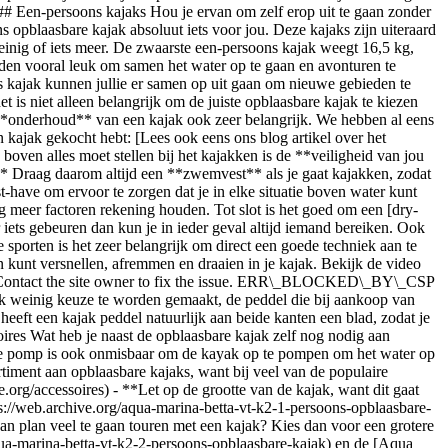
jk weinig keuze te worden gemaakt, de peddel die bij aankoop van
eeft een kajak peddel natuurlijk aan beide kanten een blad, zodat je
oires Wat heb je naast de opblaasbare kajak zelf nog nodig aan
che pomp is ook onmisbaar om de kayak op te pompen om het water op
iment aan opblaasbare kajaks, want bij veel van de populaire
.org/accessoires) - **Let op de grootte van de kajak, want dit gaat
ps://web.archive.org/aqua-marina-betta-vt-k2-1-persoons-opblaasbare-
n plan veel te gaan touren met een kajak? Kies dan voor een grotere
qua-marina-betta-vt-k2-2-persoons-opblaasbare-kajak) en de [Aqua