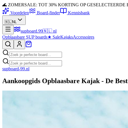
🌊 ZOMERSALE: TOT 30% KORTING OP GESELECTEERDE
Voordelen
Board-finder
Kennisbank
🇳🇱
NL
supboard
.
99
🇳🇱
nl
Opblaasbare SUP boards
★
Sale
Kajaks
Accessoires
supboard-99.nl
Aankoopgids Opblaasbare Kajak - De Best