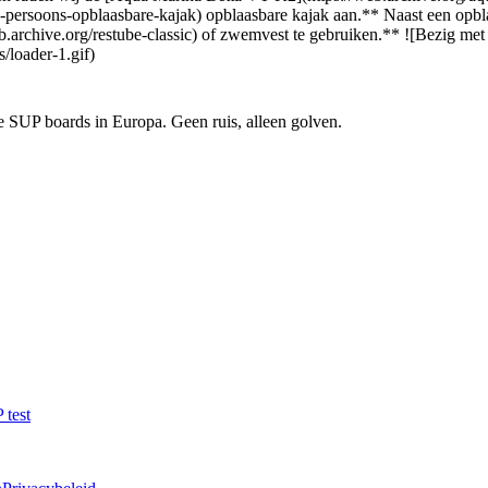
soons-opblaasbare-kajak) opblaasbare kajak aan.** Naast een opblaasb
b.archive.org/restube-classic) of zwemvest te gebruiken.** ![Bezig met
/loader-1.gif)
e SUP boards in Europa. Geen ruis, alleen golven.
test