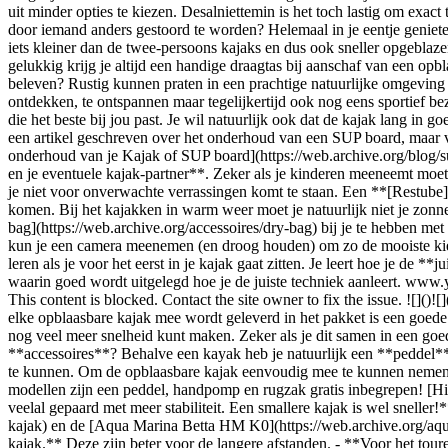
)![]
elke opblaasbare kajak mee wordt geleverd in het pakket is een goede 
nog veel meer snelheid kunt maken. Zeker als je dit samen in een goed
**accessoires**? Behalve een kayak heb je natuurlijk een **peddel
te kunnen. Om de opblaasbare kajak eenvoudig mee te kunnen nemen ku
modellen zijn een peddel, handpomp en rugzak gratis inbegrepen! [Hier 
veelal gepaard met meer stabiliteit. Een smallere kajak is wel snelle
kajak) en de [Aqua Marina Betta HM K0](https://web.archive.org/aqua
kajak.** Deze zijn beter voor de langere afstanden. - **Voor het to