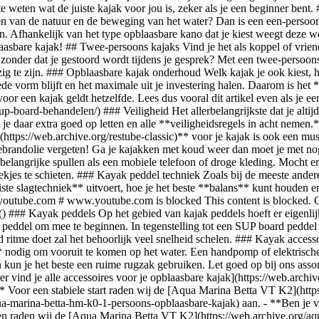
(
) ### Kayak peddels Op het gebied van kajak peddels hoeft er eigenli
peddel om mee te beginnen. In tegenstelling tot een SUP board peddel h
 ritme doet zal het behoorlijk veel snelheid schelen. ### Kayak access
** nodig om vooruit te komen op het water. Een handpomp of elektris
n je het beste een ruime rugzak gebruiken. Let goed op bij ons assort
vind je alle accessoires voor je opblaasbare kajak](https://web.archive
r!** Voor een stabiele start raden wij de [Aqua Marina Betta VT K2](htt
-marina-betta-hm-k0-1-persoons-opblaasbare-kajak) aan. - **Ben je va
uren raden wij de [Aqua Marina Betta VT K2](https://web.archive.org/a