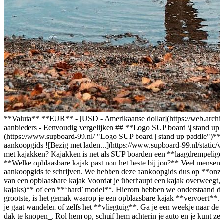
**Valuta** **EUR** - [USD - Amerikaanse dollar](https://web.archive.org/web/20250723101328id_/https://www.supboard-99.nl/opblaasbare-kajak-aankoopgids#) - Vind de laagste prijs - Alleen de beste aanbieders - Eenvoudig vergelijken ## **Logo SUP board \| stand up paddle** **[![Logo SUP board | stand up paddle](https://www.supboard-99.nl/media/logo/websites/3/supboard-99-logo.png)](https://www.supboard-99.nl/ "Logo SUP board | stand up paddle")** Zoek [WinkelwagenWinkelwagen0\\ \\ € 0,00](https://www.supboard-99.nl/checkout/cart/) All Categories Categorieën # Opblaasbare kajak aankoopgids ![Bezig met laden...](https://www.supboard-99.nl/static/version1731619699/frontend/Supboard/new/nl_NL/images/loader-1.gif) Aankoopgids opblaasbare kajak ## Wat heb je nodig om te beginnen met kajakken? Kajakken is net als SUP boarden een **laagdrempelige sport** en je hebt niet veel nodig om te kunnen beginnen. Het meest belangrijke is natuurlijk een goede en stevige opblaasbare kajak. **Welke opblaasbare kajak past nou het beste bij jou?** Veel mensen stellen deze vraag, vooral mensen die nog nooit gekajakt hebben. Nadat we deze vraag een aantal keer gesteld kregen, besloten we om deze aankoopgids te schrijven. We hebben deze aankoopgids dus op **onze ervaringen** gebaseerd. Wel hebben we veel online onderzoek gedaan en hebben we klanten gevraagd naar hun mening. ### Voordelen van een opblaasbare kajak Voordat je überhaupt een kajak overweegt, is het belangrijk om jezelf de vraag te stellen of je op zoek bent naar een **[opblaasbare kajak](https://web.archive.org/opblaasbare-kajaks)** of een **‘hard’ model**. Hierom hebben we onderstaand de **voor- en nadelen van een opblaasbaar product** op een rijtje gezet voor je. ### Transport Een groot voordeel, misschien wel het grootste, is het gemak waarop je een opblaasbare kajak **vervoert**. Een opgerolde kajak heeft de grootte van een flinke rugzak. Hierdoor kan hij **gemakkelijk mee in iedere auto**, achterop je rug wanneer je gaat wandelen of zelfs het **vliegtuig**. Ga je een weekje naar de Ardennen of op vakantie naar een van de populaire Zuid-Europese bestemmingen? _Je hoeft dan niet langer je kajak thuis te laten of op het dak te knopen_. Rol hem op, schuif hem achterin je auto en je kunt zelfs tijdens je vakantie of weekendje weg heerlijk het water op. ### Opslag Je kunt het **hele jaar door** met een kajak het water op. Toch zien we dat het product voornamelijk gebruikt wordt in de zomermaanden, wat logisch is. Blijf jij in de winter liever bij de kachel dan dat je het water trotseert? Dan is het handig dat je de kajak leeg kan laten lopen en kunt **stallen in je schuur of op zolder**. ### Duurzaam De techniek in opblaasbare producten zoals een SUP board of een kajak is **enorm geavanceerd** geworden de laatste jaren. Zo worden de materialen ruim drie jaar **getest op iedere weersomstandigheid** voordat dit gebruikt wordt in een product. Een opblaasbare SUP is inmiddels zo sterk, dat je hier _met gemak met een SUV overheen kunt rijden_. Een stootje kan een kajak dus ook zeker hebben. Als je een keer tegen een superscherp steentje peddelt, dan kan het voorkomen dat een kajak lekt raakt. Toch is een kajak zo ontworpen dat hij je niet in de nattigheid achterlaat. De techniek aan de binnenkant van een kajak zorgt er namelijk voor, dat deze zo langzaam mogelijk leegloopt. Ook krijg 