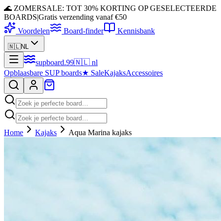
🌊 ZOMERSALE: TOT 30% KORTING OP GESELECTEERDE
BOARDS
|
Gratis verzending vanaf €50
Voordelen
Board-finder
Kennisbank
🇳🇱
NL
supboard
.
99
🇳🇱
nl
Opblaasbare SUP boards
★
Sale
Kajaks
Accessoires
Home
Kajaks
Aqua Marina kajaks