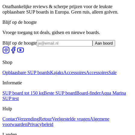
Onafhankelijke reviews & scherpe prijzen voor de leukste
opblaasbare SUP boards in Europa. Geen ruis, alleen golven.
Blijf op de hoogte
Vroege toegang tot deals, gidsen en nieuwe boards.
Blijf op de hoogte
Aan boord
Shop
Opblaasbare SUP boards
Kajaks
Accessoires
Accessoires
Sale
Informatie
SUP board tot 150 kg
Beste SUP board
Board-finder
Aqua Marina
SUP test
Hulp
Contact
Verzending
Retour
Veelgestelde vragen
Algemene
voorwaarden
Privacybeleid
Landen